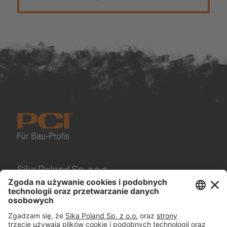
Sika Poland Sp. z o.o.
Karczunkowska 89
02-871
Warszawa