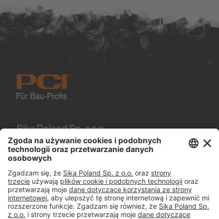
Sika Poland Sp. z o.o.
Karczunkowska 89
02-871
Warszawa
Tel.
+48 606 102 281