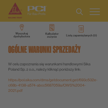
Kontakt
Type 2 or
more
Wyszukaj
Kalkulator
Listę zapamiętanych
dystrybutora
zużycia
characters
Produkty
for results.
OGÓLNE WARUNKI SPRZEDAŻY
Wiedza
W celu zapoznania się warunkami handlowymi Sika
O nas
Poland Sp. z o.o., należy kliknąć poniższy link:
https://pol.sika.com/dms/getdocument.get/693c532e-
Dla Architektów
c68b-4138-a574-abcc5687059a/OWS%2004-
2021.pdf