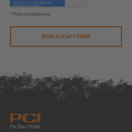
* Pola obowiązkowe
WYŚLIJ ZAPYTANIE