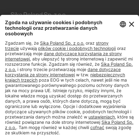
Sika Poland Sp. z o.o.
Karczunkowska 89
02-871
Warszawa
Tel.
+48 606 102 281
#PCI