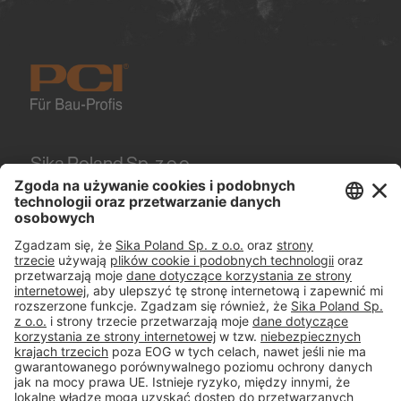
Sika Poland Sp. z o.o.
Karczunkowska 89
02-871
Warszawa
Tel.
+48 606 102 281
#PCI