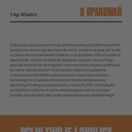
OPAKOWAŃ
1-kg-Wiadro
Kalkulacja zużycia zawarta w programie zawiera przybliżone wartości
praktyczne, które mogą się znacznie różnić, zarówno w górę, jak i w dół,
w zależności od właściwości podłoża, rodzaju płytek, różnych profili na
spodach itp., rodzaju narzędzi do układania, sposobu pracy. Z tego
powodu wartości te nie mogą być traktowane jako wiążąca podstawa
do celów obliczeniowych. W przypadku większych projektów
wskazane jest określenie zużycia poprzez utworzenie obszaru
testowego. W przypadku stosowania metody kombinowanej
(Buttering-Floating) zużycie wzrasta o około 20-25%. W przypadku
produktów proszkowych dane odnoszą się do zużycia suchego
proszku, aby uprościć obliczanie zapotrzebowania materiałowego.