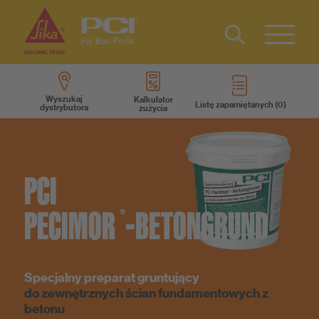
Kontakt
Type 2 or
more
Wyszukaj
Kalkulator
Listę zapamiętanych
dystrybutora
zużycia
characters
Produkty
for results.
Wiedza
PCI
O nas
PECIMOR
-BETONGRUND
®
Dla Architektów
Specjalny preparat gruntujący
do zewnętrznych ścian fundamentowych z
betonu