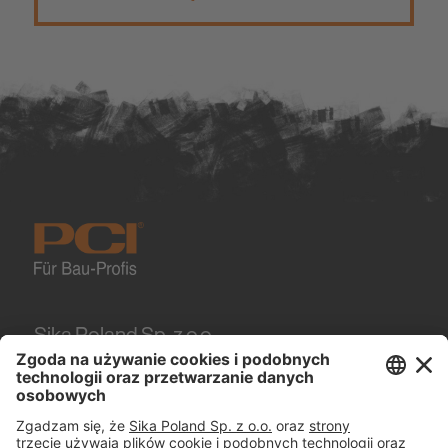
Sika Poland Sp. z o.o.
Karczunkowska 89
02-871
Warszawa