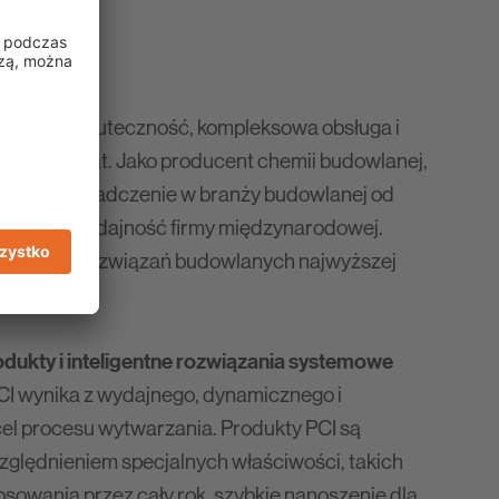
cyjność, skuteczność, kompleksowa obsługa i
ponad 75 lat. Jako producent chemii budowlanej,
 tylko doświadczenie w branży budowlanej od
także siłę i wydajność firmy międzynarodowej.
tworzenie rozwiązań budowlanych najwyższej
odukty i inteligentne rozwiązania systemowe
I wynika z wydajnego, dynamicznego i
el procesu wytwarzania. Produkty PCI są
lędnieniem specjalnych właściwości, takich
osowania przez cały rok, szybkie nanoszenie dla