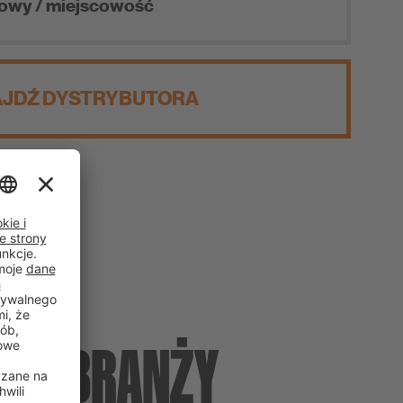
JDŹ DYSTRYBUTORA
DLA
EJ BRANŻY