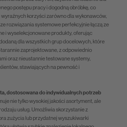
nego postępu pracy i dogodną obróbkę, co
m wyraźnych korzyści zarówno dla wykonawców,
sze rozwiązania systemowe perfekcyjnie łączą ze
 i wyselekcjonowane produkty, oferując
odaną dla wszystkich grup docelowych, które
Starannie zaprojektowane, z odpowiednio
mi oraz nieustannie testowane systemy,
klientów, stawiających na pewność i
ta, dostosowana do indywidualnych potrzeb
je nie tylko wysokiej jakości asortyment, ale
rodzaju usług. Umożliwia skorzystanie z
ra zużycia lub przydatnej wyszukiwarki
tóra ułatwia szybkie znalezienie lokalnego