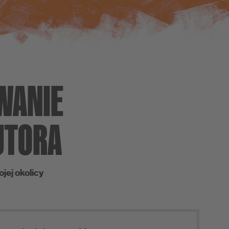
WANIE
UTORA
jej okolicy