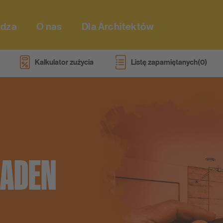
dza
O nas
Dla Architektów
Kalkulator zużycia
Listę zapamiętanych
O nas
70-lecie PCI
Lokalizacje międzynarodowe
TURBO PERFEKC
Kontakt
HYDROIZOLACJI