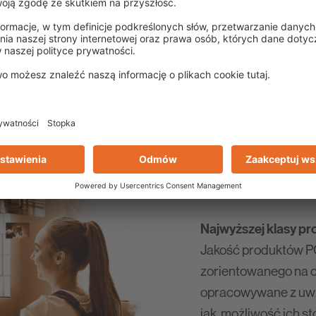
BUDOWLANEJ
Marka PCI to innowa
doskonała jakość od 
nasza spółka ma nie
dziesięcioleci, ale 
Naszym celem jest 
jakości!
Najwyższej klasy pr
Jakość produktów PC
zorientowanego na c
opracowywane z uwzg
jak możliwość ich st