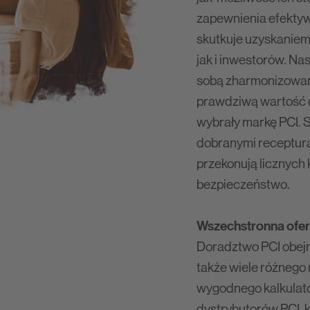
zapewnienia efektyw
skutkuje uzyskanie
jak i inwestorów. Na
sobą zharmonizowane
prawdziwą wartość d
wybrały markę PCI. 
dobranymi receptura
przekonują licznych 
bezpieczeństwo.
Wszechstronna ofer
Doradztwo PCI obejmu
także wiele różnego 
wygodnego kalkulato
dystrybutorów PCI, k