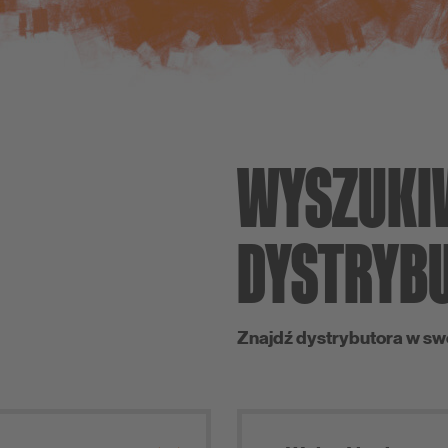
WYSZUKI
DYSTRYB
Znajdź dystrybutora w swo