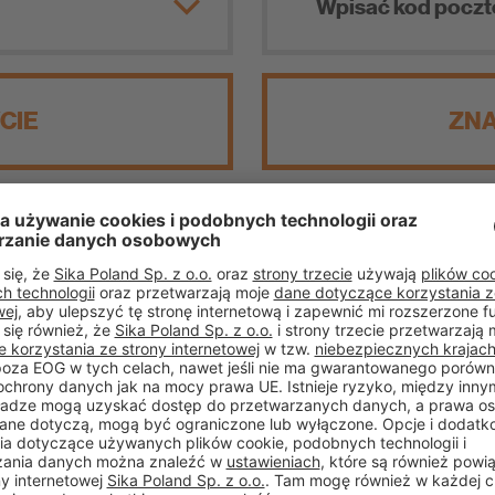
CIE
ZNA
PCI POLSKA – 
PROFESJONALN