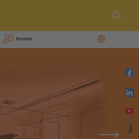
Type 2 or
more
characters
Kontakt
for results.
JA W
#pci